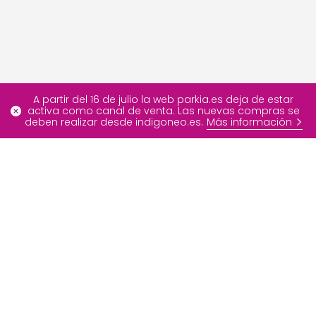
A partir del 16 de julio la web parkia.es deja de estar
activa como canal de venta. Las nuevas compras se
deben realizar desde indigoneo.es.
Más información
Más información
Ofertas especiales
FAQ
Blog
Nuestros servicios
Contáctenos
Sobre INDIGO Neo
Developer Portal
Grupo INDIGO
Info
Medios de pago