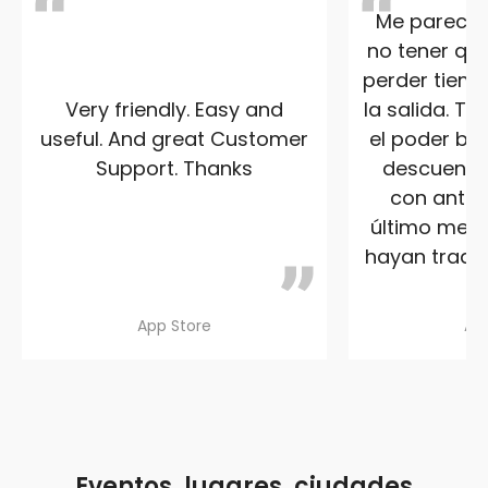
Me parece s
no tener que
perder tiemp
Very friendly. Easy and
la salida. T
useful. And great Customer
el poder ben
Support. Thanks
descuento 
con anteri
último me a
hayan traduc
App Store
Ap
Eventos, lugares, ciudades