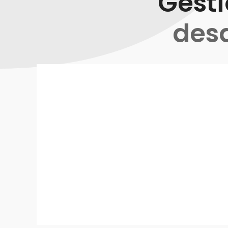
Gest
desd