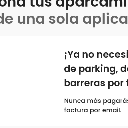
iona tus aparcami
e una sola aplic
¡Ya no necesi
de parking, d
barreras por t
Nunca más pagarás e
factura por email.