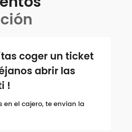
entos
ación
tas coger un ticket
éjanos abrir las
i !
n el cajero, te envían la