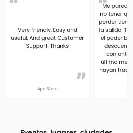
Me parece s
no tener que
perder tiemp
Very friendly. Easy and
la salida. T
useful. And great Customer
el poder ben
Support. Thanks
descuento 
con anteri
último me a
hayan traduc
App Store
Ap
Eventos, lugares, ciudades