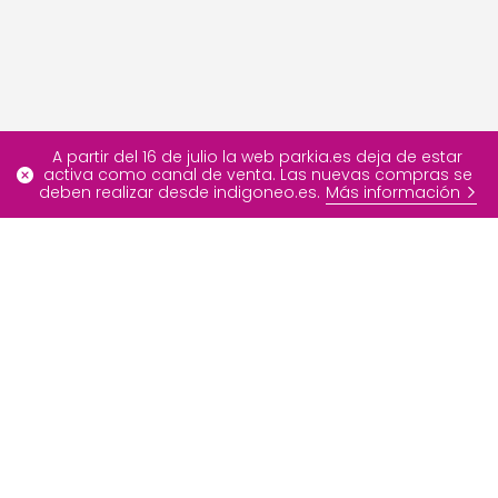
A partir del 16 de julio la web parkia.es deja de estar
activa como canal de venta. Las nuevas compras se
deben realizar desde indigoneo.es.
Más información
Más información
Ofertas especiales
FAQ
Blog
Nuestros servicios
Contáctenos
Sobre INDIGO Neo
Developer Portal
Grupo INDIGO
Info
Medios de pago