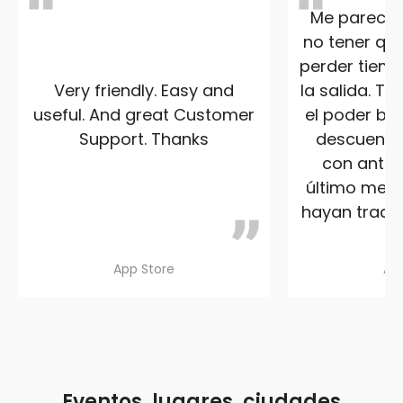
Me parece s
no tener que
perder tiemp
Very friendly. Easy and
la salida. T
useful. And great Customer
el poder ben
Support. Thanks
descuento 
con anteri
último me a
hayan traduc
App Store
Ap
Eventos, lugares, ciudades