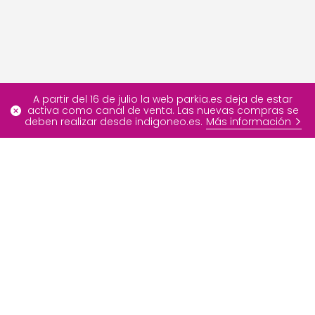
A partir del 16 de julio la web parkia.es deja de estar
activa como canal de venta. Las nuevas compras se
deben realizar desde indigoneo.es.
Más información
Más información
Ofertas especiales
FAQ
Blog
Nuestros servicios
Contáctenos
Sobre INDIGO Neo
Developer Portal
Grupo INDIGO
Info
Medios de pago