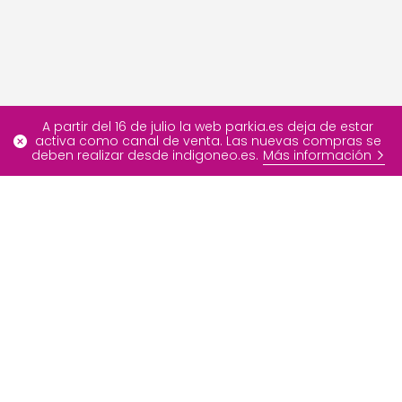
A partir del 16 de julio la web parkia.es deja de estar
activa como canal de venta. Las nuevas compras se
deben realizar desde indigoneo.es.
Más información
Más información
Ofertas especiales
FAQ
Blog
Nuestros servicios
Contáctenos
Sobre INDIGO Neo
Developer Portal
Grupo INDIGO
Info
Medios de pago