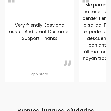
Me parece s
no tener que
perder tiemp
Very friendly. Easy and
la salida. T
useful. And great Customer
el poder ben
Support. Thanks
descuento 
con anteri
último me a
hayan traduc
App Store
Ap
Eventos, lugares, ciudades