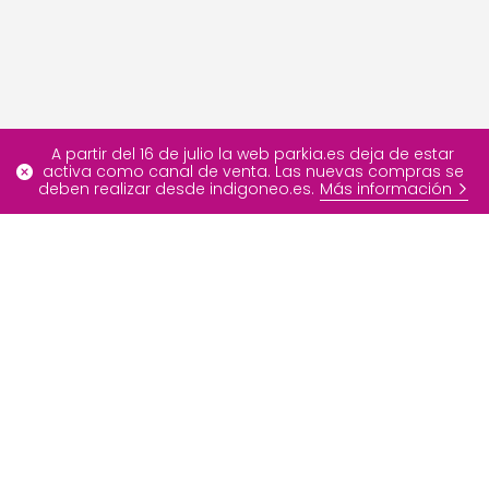
A partir del 16 de julio la web parkia.es deja de estar
activa como canal de venta. Las nuevas compras se
deben realizar desde indigoneo.es.
Más información
Más información
Ofertas especiales
FAQ
Blog
Nuestros servicios
Contáctenos
Sobre INDIGO Neo
Developer Portal
Grupo INDIGO
Info
Medios de pago