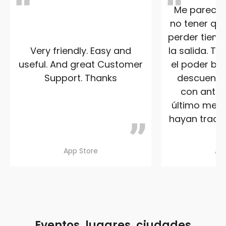
Me parece s
no tener que
perder tiemp
Very friendly. Easy and
la salida. T
useful. And great Customer
el poder ben
Support. Thanks
descuento 
con anteri
último me a
hayan traduc
App Store
Ap
Eventos, lugares, ciudades